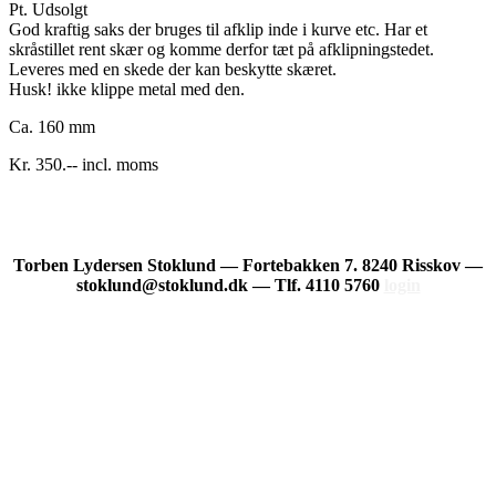
Pt. Udsolgt
God kraftig saks der bruges til afklip inde i kurve etc. Har et
skråstillet rent skær og komme derfor tæt på afklipningstedet.
Leveres med en skede der kan beskytte skæret.
Husk! ikke klippe metal med den.
Ca. 160 mm
Kr. 350.-- incl. moms
Torben Lydersen Stoklund — Fortebakken 7. 8240 Risskov —
stoklund@stoklund.dk — Tlf. 4110 5760
login