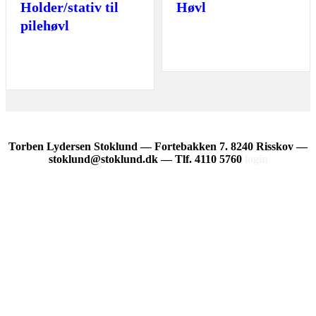
Holder/stativ til
Høvl
pilehøvl
Torben Lydersen Stoklund — Fortebakken 7. 8240 Risskov —
stoklund@stoklund.dk — Tlf. 4110 5760
login