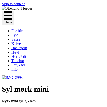
Skip to content
Menu
Forside
Syle
Sakse
Knive
Bankejern
Høvl
Horn/fedt
Tilbehør
Smykker
Info
Syl mørk mini
Mørk mini syl 3,5 mm