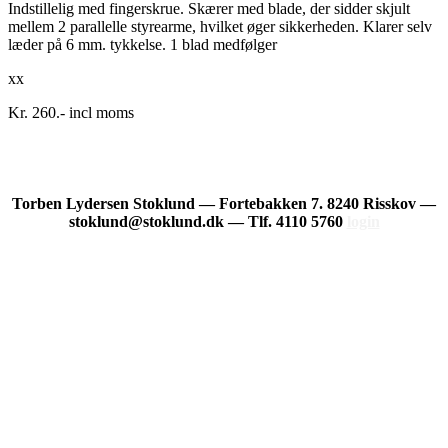
Indstillelig med fingerskrue. Skærer med blade, der sidder skjult
mellem 2 parallelle styrearme, hvilket øger sikkerheden. Klarer selv
læder på 6 mm. tykkelse. 1 blad medfølger
xx
Kr. 260.- incl moms
Torben Lydersen Stoklund — Fortebakken 7. 8240 Risskov —
stoklund@stoklund.dk — Tlf. 4110 5760
login