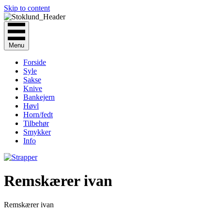
Skip to content
Menu
Forside
Syle
Sakse
Knive
Bankejern
Høvl
Horn/fedt
Tilbehør
Smykker
Info
Remskærer ivan
Remskærer ivan