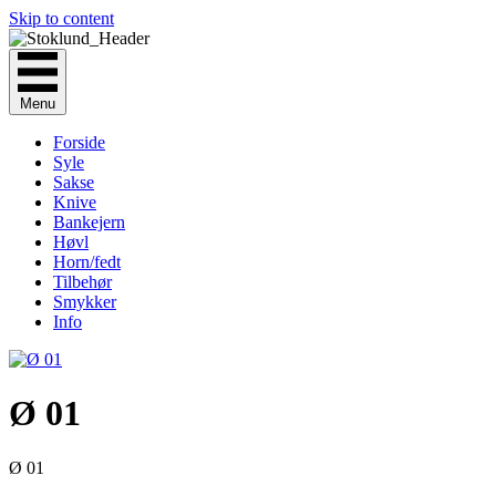
Skip to content
Menu
Forside
Syle
Sakse
Knive
Bankejern
Høvl
Horn/fedt
Tilbehør
Smykker
Info
Ø 01
Ø 01