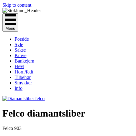
Skip to content
Menu
Forside
Syle
Sakse
Knive
Bankejern
Høvl
Horn/fedt
Tilbehør
Smykker
Info
Felco diamantsliber
Felco 903