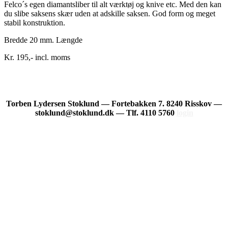
Felco´s egen diamantsliber til alt værktøj og knive etc. Med den kan
du slibe saksens skær uden at adskille saksen. God form og meget
stabil konstruktion.
Bredde 20 mm. Længde
Kr. 195,- incl. moms
Torben Lydersen Stoklund — Fortebakken 7. 8240 Risskov —
stoklund@stoklund.dk — Tlf. 4110 5760
login